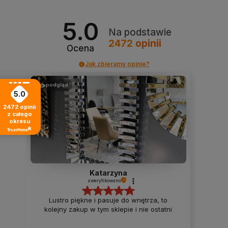
5.0
Na podstawie
2472
opinii
Ocena
Jak zbieramy opinie?
podgląd
5.0
2472
opinii
z całego
okresu
Katarzyna
zweryfikowano
Lustro piękne i pasuje do wnętrza, to
kolejny zakup w tym sklepie i nie ostatni