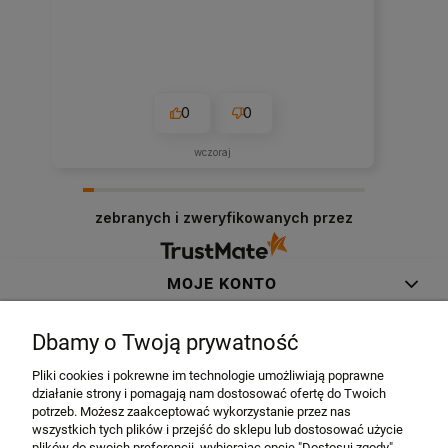
0
0
wczoraj
zebranych i zweryfikowanych przez
MOJE KONTO
ZAKUPY
Dbamy o Twoją prywatność
Pliki cookies i pokrewne im technologie umożliwiają poprawne
INFORMACJE
działanie strony i pomagają nam dostosować ofertę do Twoich
potrzeb. Możesz zaakceptować wykorzystanie przez nas
wszystkich tych plików i przejść do sklepu lub dostosować użycie
O NAS
plików do swoich preferencji, wybierając opcję "Dostosuj zgody".